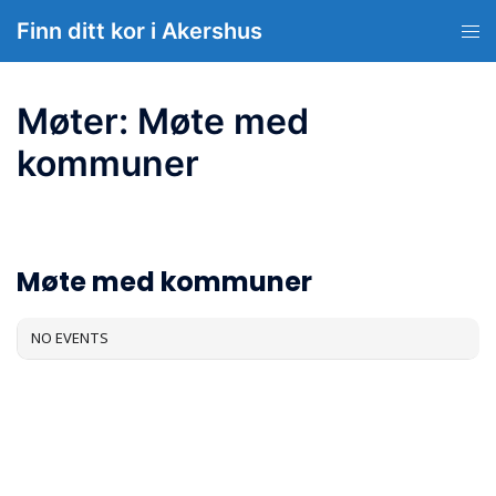
Hopp
Finn ditt kor i Akershus
Tog
til
men
innhold
Møter: Møte med
kommuner
MØTER
Møte med kommuner
NO EVENTS